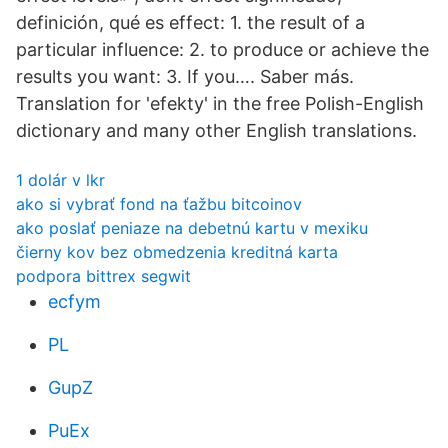
definición, qué es effect: 1. the result of a
particular influence: 2. to produce or achieve the
results you want: 3. If you…. Saber más.
Translation for 'efekty' in the free Polish-English
dictionary and many other English translations.
1 dolár v lkr
ako si vybrať fond na ťažbu bitcoinov
ako poslať peniaze na debetnú kartu v mexiku
čierny kov bez obmedzenia kreditná karta
podpora bittrex segwit
ecfym
PL
GupZ
PuEx