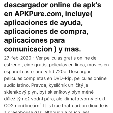
descargador online de apk's
en APKPure.com, incluye(
aplicaciones de ayuda,
aplicaciones de compra,
aplicaciones para
comunicacion ) y mas.
27-feb-2020 - Ver peliculas gratis online de
estreno , cine gratis, peliculas en linea, movies en
español castellano y hd 720p. Descargar
peliculas completas en DVD-Rip, peliculas online
audio latino. Pravda, kysličník uhličitý je
skleníkový plyn, byť skleníkový plyn méně
důležitý než vodní pára, ale klimatotvorný efekt
CO2 není lineární. It is true that carbon dioxide is
a greenhouse gas, although a much less