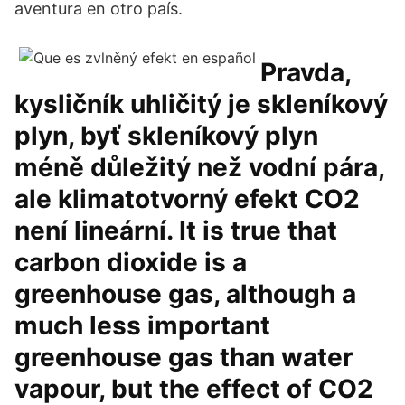
aventura en otro país.
Pravda,
kysličník uhličitý je skleníkový
plyn, byť skleníkový plyn
méně důležitý než vodní pára,
ale klimatotvorný efekt CO2
není lineární. It is true that
carbon dioxide is a
greenhouse gas, although a
much less important
greenhouse gas than water
vapour, but the effect of CO2